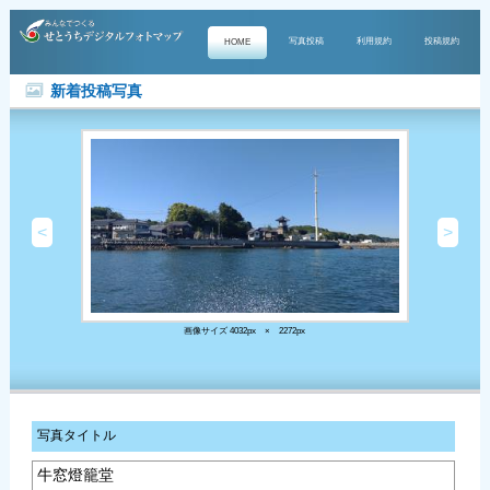
写真投稿
利用規約
投稿規約
HOME
新着投稿写真
<
>
画像サイズ 4032px × 2272px
写真タイトル
牛窓燈籠堂