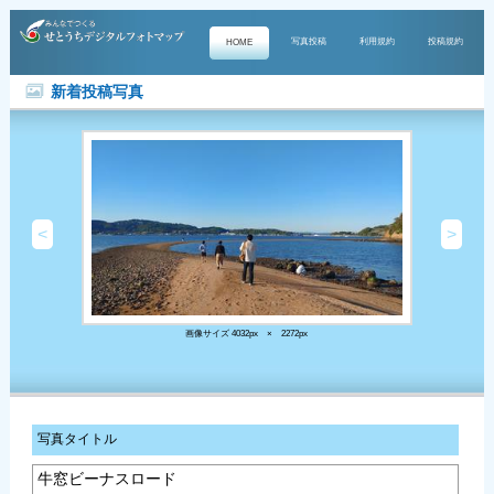
写真投稿
利用規約
投稿規約
HOME
新着投稿写真
<
>
画像サイズ 4032px × 2272px
写真タイトル
牛窓ビーナスロード